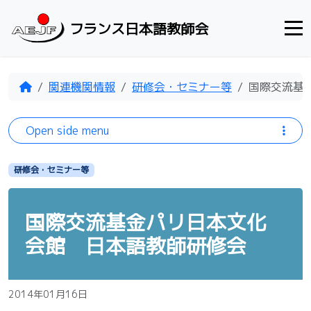
Skip to content
フランス日本語教師会
Home
関連機関情報
研修会・セミナー等
国際交流基
Open side menu
研修会・セミナー等
国際交流基金パリ日本文化
会館 日本語教師研修会
2014年01月16日