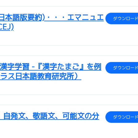
(日本語版要約)・・・エマニュエ
ダウンロー
EJ)
漢字学習 -『漢字たまご』を例
ダウンロー
クラス日本語教育研究所）
、自発文、敬語文、可能文の分
ダウンロー