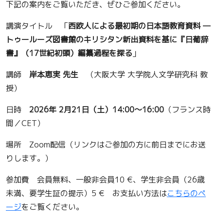
下記の案内をご覧いただき、ぜひご参加ください。
講演タイトル 「
西欧人による最初期の日本語教育資料 —
トゥールーズ図書館のキリシタン新出資料を基に『日葡辞
書』（17世紀初頭）編纂過程を探る
」
講師
岸本恵実 先生
（大阪大学 大学院人文学研究科 教
授）
日時
2026年 2月21日（土）14:00～16:00
（フランス時
間／CET）
場所 Zoom配信（リンクはご参加の方に前日までにお送
りします。）
参加費 会員無料、一般非会員10 €、学生非会員（26歳
未満、要学生証の提示）5 € お支払い方法は
こちらのペ
ージ
をご覧ください。