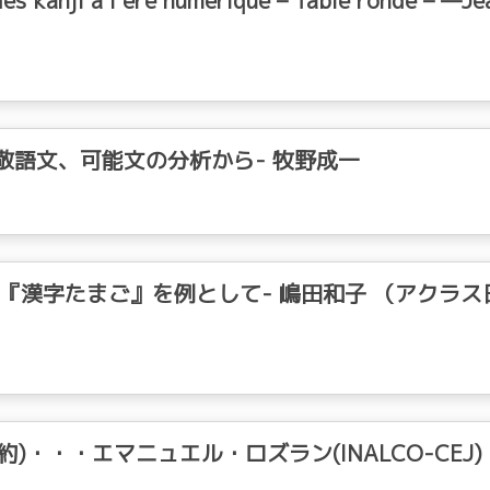
s kanji à l’ère numérique – Table ronde – —Je
敬語文、可能文の分析から- 牧野成一
『漢字たまご』を例として- 嶋田和子 （アクラス
)・・・エマニュエル・ロズラン(INALCO-CEJ)