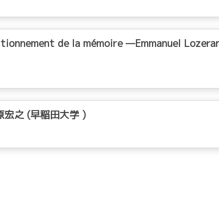
nctionnement de la mémoire —Emmanuel Lozera
之 (早稲田大学 )