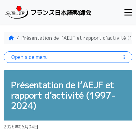
Skip to content
フランス日本語教師会
Home
Présentation de l’AEJF et rapport d’activité (1
Open side menu
Présentation de l’AEJF et
rapport d’activité (1997-
2024)
2026年06月04日