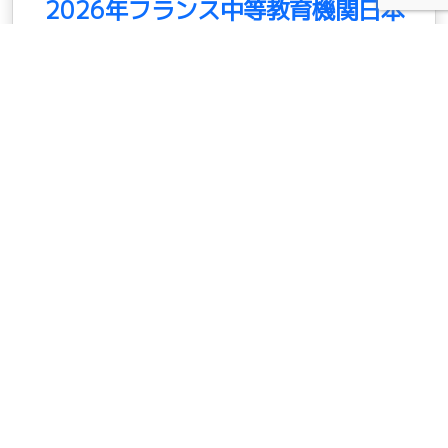
2026年フランス中等教育機関日本
語教師研修会のお知らせ
日本語教師の皆様 国際交流基金・パリ日本文化会館
（MCJP）は、フランスの中等教育機関で日本語教
育に携わる教師の皆様を対象に日本語教師研修会を
実施しております。 2026年度は 11月 7日（土）に
以下の要領に […]
続きを読む