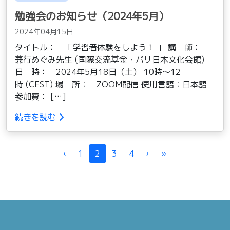
勉強会のお知らせ（2024年5月）
2024年04月15日
タイトル： 「学習者体験をしよう！ 」 講 師：
兼行めぐみ先生 (国際交流基金・パリ日本文化会館)
日 時： 2024年5月18日（土） 10時〜12
時 (CEST) 場 所： ZOOM配信 使用言語：日本語
参加費： […]
続きを読む
Page navigation
‹
1
2
3
4
›
»