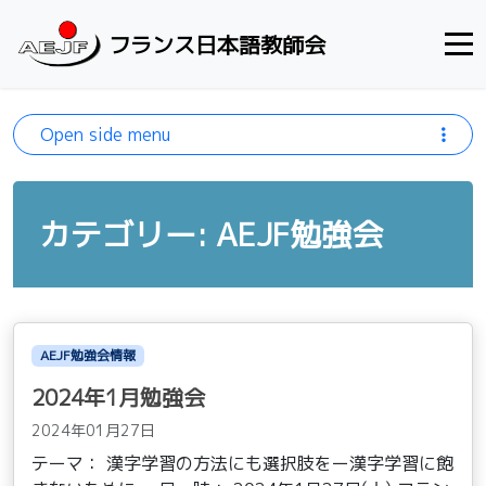
Skip to content
フランス日本語教師会
Open side menu
カテゴリー: AEJF勉強会
AEJF勉強会情報
2024年1月勉強会
2024年01月27日
テーマ： 漢字学習の方法にも選択肢をー漢字学習に飽