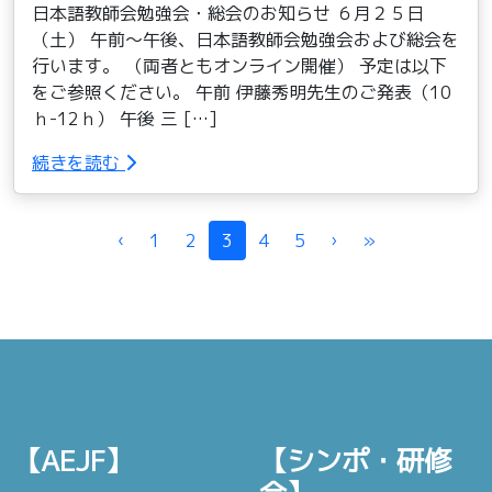
日本語教師会勉強会・総会のお知らせ ６月２５日
（土） 午前〜午後、日本語教師会勉強会および総会を
行います。 （両者ともオンライン開催） 予定は以下
をご参照ください。 午前 伊藤秀明先生のご発表（10
ｈ-12ｈ） 午後 三 […]
続きを読む
Page navigation
‹
1
2
3
4
5
›
»
【AEJF】
【シンポ・研修