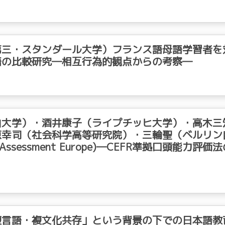
第三・スタンダール大学）フランス語母語学習者を
語の比較研究―相互行為的観点からの考察―
由大学）・酒井康子（ライプチッヒ大学）・高木三
原幸司（社会科学高等研究院）・三輪聖（ベルリン
e Assessment Europe)―CEFR準拠口頭能力評価
複言語・複文化共存」という背景の下での日本語教