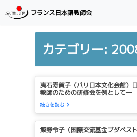
Skip to content
フランス日本語教師会
カテゴリー: 20
夷石寿賀子（パリ日本文化会館）日
教師のための研修会を例として―
続きを読む
飯野令子（国際交流基金ブダペス