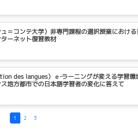
シュ＝コンテ大学）非専門課程の選択授業における
ンターネット復習教材
romotion des langues）ｅ‐ラーニングが変える学習
ンス地方都市での日本語学習者の変化に答えて
1
2
3