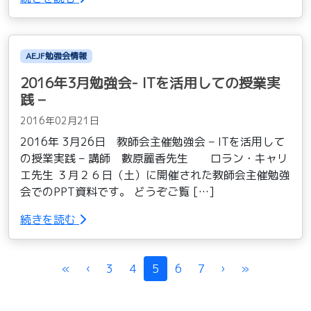
AEJF勉強会情報
2016年3月勉強会- ITを活用しての授業実
践 –
2016年02月21日
2016年 3月26日 教師会主催勉強会 – ITを活用して
の授業実践 – 講師 數原麗香先生 ロラン・キャリ
エ先生 ３月２６日（土）に開催された教師会主催勉強
会でのPPT資料です。 どうぞご覧 […]
続きを読む
Page navigation
«
‹
3
4
5
6
7
›
»