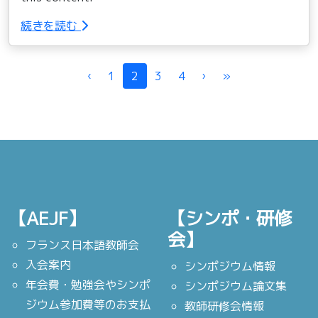
続きを読む
Page navigation
‹
1
2
3
4
›
»
【AEJF】
【シンポ・研修
会】
フランス日本語教師会
入会案内
シンポジウム情報
年会費・勉強会やシンポ
シンポジウム論文集
ジウム参加費等のお支払
教師研修会情報