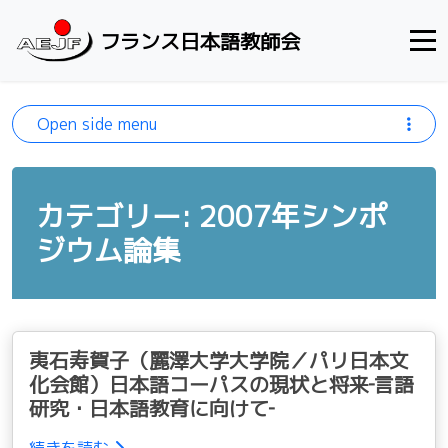
Skip to content
フランス日本語教師会
Open side menu
カテゴリー: 2007年シンポ
ジウム論集
夷石寿賀子（麗澤大学大学院／パリ日本文
化会館）日本語コーパスの現状と将来‐言語
研究・日本語教育に向けて‐